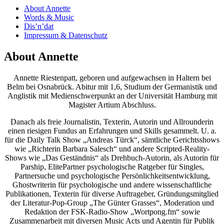
About Annette
Words & Music
Dis’n’dat
Impressum & Datenschutz
About Annette
Annette Riestenpatt, geboren und aufgewachsen in Haltern bei
Belm bei Osnabrück. Abitur mit 1,6, Studium der Germanistik und
Anglistik mit Medienschwerpunkt an der Universität Hamburg mit
Magister Artium Abschluss.
Danach als freie Journalistin, Texterin, Autorin und Allrounderin
einen riesigen Fundus an Erfahrungen und Skills gesammelt. U. a.
für die Daily Talk Show „Andreas Türck“, sämtliche Gerichtsshows
wie „Richterin Barbara Salesch“ und andere Scripted-Reality-
Shows wie „Das Geständnis“ als Drehbuch-Autorin, als Autorin für
Parship, ElitePartner psychologische Ratgeber für Singles,
Partnersuche und psychologische Persönlichkeitsentwicklung,
Ghostwriterin für psychologische und andere wissenschaftliche
Publikationen, Texterin für diverse Auftrageber, Gründungsmitglied
der Literatur-Pop-Group „The Günter Grasses“, Moderation und
Redaktion der FSK-Radio-Show „Wortpong.fm“ sowie
Zusammenarbeit mit diversen Music Acts und Agentin für Publik